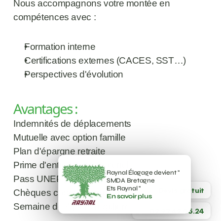
Nous accompagnons votre montée en 
compétences avec :
Formation interne
Certifications externes (CACES, SST…)
Perspectives d'évolution
Avantages :
Indemnités de déplacements 
Mutuelle avec option famille 
Plan d'épargne retraite 
Prime d'entretien du matériel 
Raynal Élagage devient " 
Pass UNEP 
SMDA Bretagne 
Ets Raynal " 
Devis gratuit
Chèques cadeaux (rentrée scolaire, Noël) 
En savoir plus
Semaine de 4 jours régulière
4.7
02.97.42.05.24