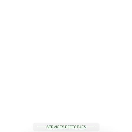
Thomas 
Alex L
Louison
J
SERVICES EFFECTUÉS