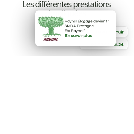
Les différentes prestations 
impliquées
Raynal Élagage devient " 
SMDA Bretagne 
Ets Raynal " 
Devis gratuit
En savoir plus
4.7
02.97.42.05.24
ELAGAGE ET TAILLE
ABATTAGE