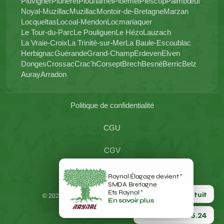
Pluvigner
Pluneret
Plouharnel
Ploemel
Plescop
Paimbœuf
Noyal-Muzillac
Muzillac
Montoir-de-Bretagne
Marzan
Locqueltas
Locoal-Mendon
Locmariaquer
Le Tour-du-Parc
Le Pouliguen
Le Hézo
Lauzach
La Vraie-Croix
La Trinité-sur-Mer
La Baule-Escoublac
Herbignac
Guérande
Grand-Champ
Erdeven
Elven
Donges
Crossac
Crac'h
Corsept
Brech
Besné
Berric
Belz
Auray
Arradon
Politique de confidentialité
CGU
CGV
Mentions légales
Raynal Élagage devient " 
SMDA Bretagne 
Ets Raynal " 
Devis gratuit
© 2026 SAS RAYNAL - TOUS DROITS RESERVES
En savoir plus
4.7
02.97.42.05.24