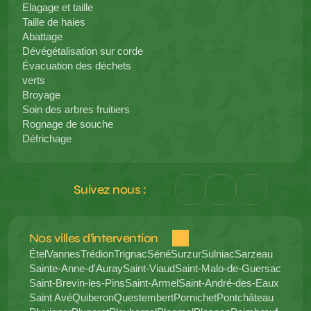
Elagage et taille
Taille de haies
Abattage
Dévégétalisation sur corde
Évacuation des déchets 
verts
Broyage
Soin des arbres fruitiers
Rognage de souche
Défrichage
Suivez nous :
Nos villes d'intervention 
Étel
Vannes
Trédion
Trignac
Séné
Surzur
Sulniac
Sarzeau
Sainte-Anne-d'Auray
Saint-Viaud
Saint-Malo-de-Guersac
Saint-Brevin-les-Pins
Saint-Armel
Saint-André-des-Eaux
Saint Avé
Quiberon
Questembert
Pornichet
Pontchâteau