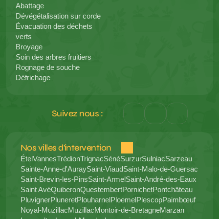
Abattage
Dévégétalisation sur corde
Évacuation des déchets 
verts
Broyage
Soin des arbres fruitiers
Rognage de souche
Défrichage
Suivez nous :
Nos villes d'intervention 
Étel
Vannes
Trédion
Trignac
Séné
Surzur
Sulniac
Sarzeau
Sainte-Anne-d'Auray
Saint-Viaud
Saint-Malo-de-Guersac
Saint-Brevin-les-Pins
Saint-Armel
Saint-André-des-Eaux
Saint Avé
Quiberon
Questembert
Pornichet
Pontchâteau
Pluvigner
Pluneret
Plouharnel
Ploemel
Plescop
Paimbœuf
Noyal-Muzillac
Muzillac
Montoir-de-Bretagne
Marzan