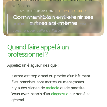
nidification
ACTUALITÉS
11 AVR. 2025
TRUCS ET ASTUCES
Comment bien entretenir ses 
👉 Ces opérations nécessitent 
un 
arbres soi-même
professionnel certifié
, pour votre sécurité 
comme pour celle de l’arbre.
Quand faire appel à un 
professionnel ?
Appelez un élagueur dès que :
L’arbre est trop grand ou proche d’un bâtiment
Des branches sont mortes ou menaçantes
Il y a des signes de 
maladie 
ou de parasite
Vous avez besoin d’un 
diagnostic 
sur son état 
général