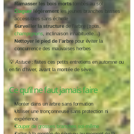
Ramasser les bois morts
 tombés au sol
Élaguer 
légèrement
 les jeunes branches basses 
accessibles sans échelle
Surveiller la structure
 de l’arbre (trous, 
champignons
, inclinaison inhabituelle…)
Nettoyer le pied de l’arbre
 pour éviter la 
concurrence des mauvaises herbes
💡 
Astuce
 : faites ces petits entretiens en automne ou 
en fin d’hiver, avant la montée de sève.
Ce qu’il ne faut 
jamais
 faire
Monter dans un arbre sans formation
Utiliser une tronçonneuse sans protection ni 
expérience
Couper de grosses branches soi-même
Tailler à la montée de sève ou au moment de la 