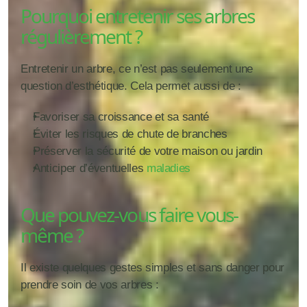
Pourquoi entretenir ses arbres 
régulièrement ?
Entretenir un arbre, ce n’est pas seulement une 
question d’esthétique. Cela permet aussi de :
Favoriser sa croissance et sa santé
Éviter les risques de chute de branches
Préserver la sécurité de votre maison ou jardin
Anticiper d’éventuelles 
maladies
Que pouvez-vous faire vous-
même ?
Il existe quelques gestes simples et sans danger pour 
prendre soin de vos arbres :